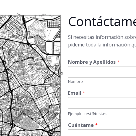
Contáctam
Si necesitas información sobre
pídeme toda la información qu
Nombre y Apellidos
*
Nombre
Email
*
Ejemplo: test@test.es
Cuéntame
*