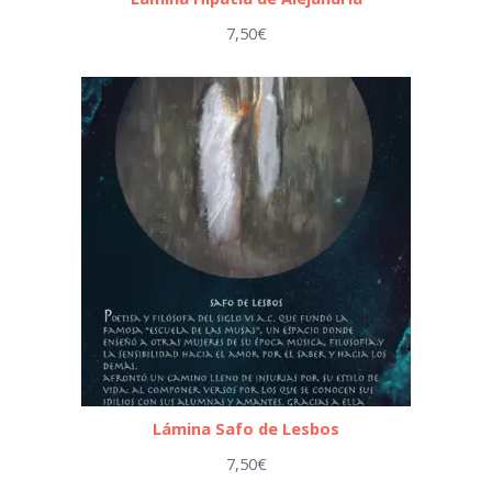
7,50
€
Lámina Safo de Lesbos
7,50
€