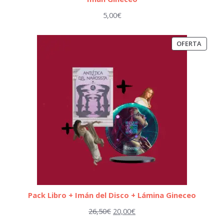
5,00
€
PRODU
OFERTA
EN
OFERT
Pack Libro + Imán del Disco + Lámina Gineceo
El
El
26,50
€
20,00
€
precio
precio