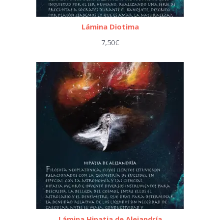
Lámina Diotima
7,50
€
Lámina Hipatia de Alejandría