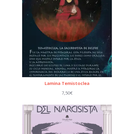
Lamina Temistoclea
7,50
€